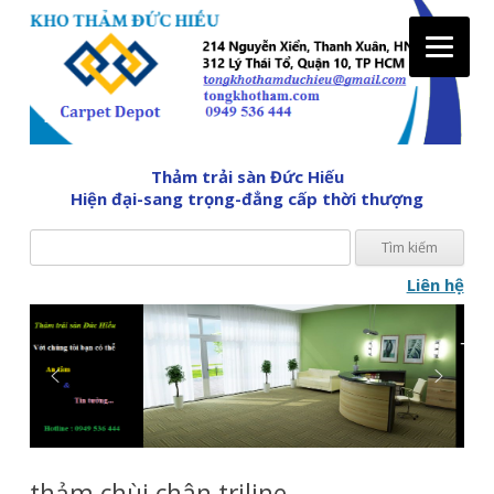
Tìm
Thảm trải sàn Đức Hiếu
kiế
Hiện đại-sang trọng-đẳng cấp thời thượng
cho:
Liên hệ
Skip
to
content
thảm chùi chân triline