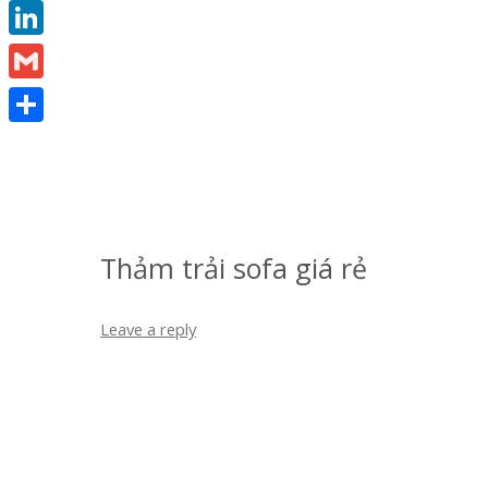
Pinterest
THẢM TRẢI CẦU THANG
THẢM NHỰA R
LinkedIn
THẢM NHỰA RỐI
THẢM NHỰA GAI
Gmail
THẢM NHỰA GAI
Share
THẢM CHÙI CHÂN 
TRILINE
Thảm trải sofa giá rẻ
Leave a reply