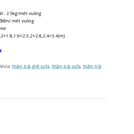
nh : 2.5kg/mét vuông
 điểm/ mét vuông
lene
1.2×1.8,1.6×2.3,2×2.8,2.4×3.4(m)
4
 khóa:
thảm trải ghế sofa
,
thảm trải sofa
,
thảm trải