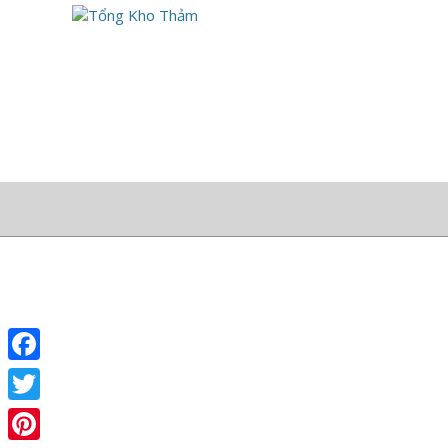
TRANG CHỦ
THẢM TRẢI SÀN
THẢM CHÙI CHÂN, 
THẢM CUỘN MỘT MÀU
THẢM TRẢI ĐẠI 
THẢM TRẢI SÀN VĂN PHÒNG
THẢM CỬA RA 
THẢM TẤM TRẢI SÀN
THẢM CHÙI CHÂN Đ
THẢM TRẢI SÀN BIDA
THẢM CHÙI CHÂN VÂ
THẢM KHÁCH SẠN
THẢM CHÙI CHÂN 
Facebook
THẢM VĂN PHÒNG
THẢM CHÙI CHÂN V
Twitter
THẢM TẤM
THẢM CHÙI CHÂN 