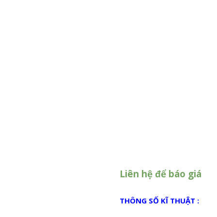
ỐI
THẢM NHỰA VÂN LÁ
 DẦY
 CÚC
 MÍT
CAO CẤP
Liên hệ để báo giá
THÔNG SỐ KĨ THUẬT :