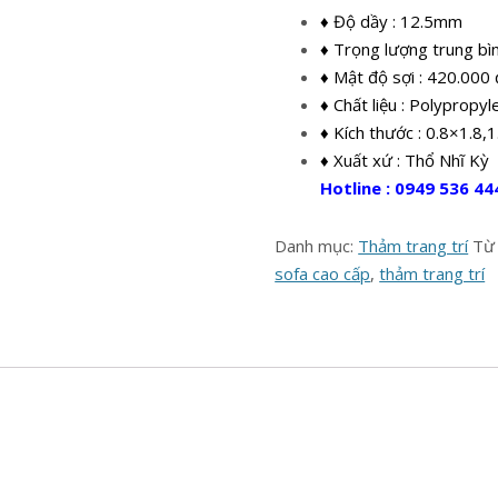
♦ Độ dầy : 12.5mm
♦ Trọng lượng trung bì
♦ Mật độ sợi : 420.000
♦ Chất liệu : Polypropy
♦ Kích thước : 0.8×1.8,
♦ Xuất xứ : Thổ Nhĩ Kỳ
Hotline : 0949 536 44
Danh mục:
Thảm trang trí
Từ
sofa cao cấp
,
thảm trang trí