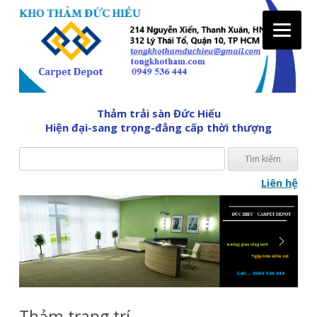
Tìm
Thảm trải sàn Đức Hiếu
kiế
Hiện đại-sang trọng-đẳng cấp thời thượng
cho:
Liên hệ
Skip
to
content
Thảm trang trí