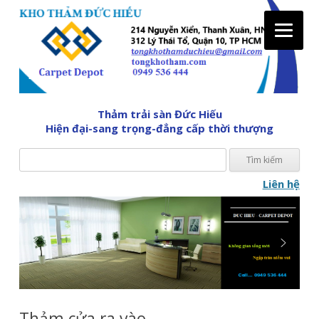
Tìm
Thảm trải sàn Đức Hiếu
kiế
Hiện đại-sang trọng-đẳng cấp thời thượng
cho:
Liên hệ
Skip
to
content
Thảm cửa ra vào