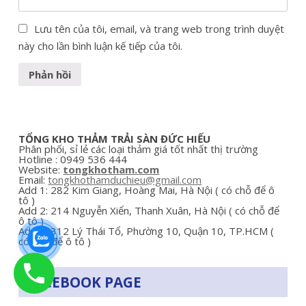
Lưu tên của tôi, email, và trang web trong trình duyệt
này cho lần bình luận kế tiếp của tôi.
TỔNG KHO THẢM TRẢI SÀN ĐỨC HIẾU
Phân phối, sỉ lẻ các loại thảm giá tốt nhất thị trường
Hotline : 0949 536 444
Website:
tongkhotham.com
Email:
tongkhothamduchieu@gmail.com
Add 1:
282
Kim Giang, Hoàng Mai, Hà Nội ( có chỗ để ô
tô )
Add 2:
214 Nguyễn Xiển, Thanh Xuân,
Hà Nội ( có chỗ để
ô tô )
Add 3: 312
Lý Thái Tổ, Phường 10, Quận 10, TP.HCM
(
có chỗ để ô tô )
FACEBOOK PAGE