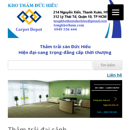
Tìm
Thảm trải sàn Đức Hiếu
kiế
Hiện đại-sang trọng-đẳng cấp thời thượng
cho:
Liên hệ
Skip
to
content
Thảm trải đại sảnh