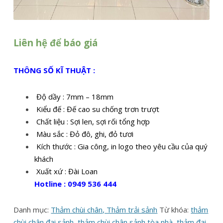
Liên hệ để báo giá
THÔNG SỐ KĨ THUẬT :
Độ dầy : 7mm – 18mm
Kiểu đế : Đế cao su chống trơn trượt
Chất liệu : Sợi len, sợi rối tổng hợp
Màu sắc : Đỏ đô, ghi, đỏ tươi
Kích thước : Gia công, in logo theo yêu cầu của quý
khách
Xuất xứ : Đài Loan
Hotline : 0949 536 444
Danh mục:
Thảm chùi chân, Thảm trải sảnh
Từ khóa:
thảm
chùi chân đại sảnh
,
thảm chùi chân sảnh tòa nhà
,
thảm đại