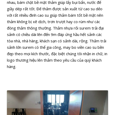
nhau, bám chặt bề mặt thảm giúp lấy bụi bẩn, nước đế
giầy dép rất tốt. Đế thảm được sản xuất từ cao su dẻo
với rất nhiều đinh cao su giúp thảm bám tốt bề mặt nên
thảm không bị xê dịch, trơn trượt hay co rúm như các
đòng thảm thông thường. Thảm nhựa rối surem trải đại
sảnh có chiều dài lên đến 9m đáp ứng hầu hết sảnh các
tòa nhà, nhà hàng, khách sạn có sảnh dài, rộng. Thảm trải
sảnh lớn surem có thể gia công, may bo viền cao su bền
đẹp theo mọi kích thước, đặc biệt chúng tôi nhận in chữ, in
logo thương hiệu lên thảm theo yêu cầu của quý khách
hàng.