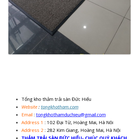
Tổng kho thảm trải sàn Đức Hiếu
Website
:
tongkhotham.com
Email
:
tongkhothamduchieu@gmail.com
Address 1
: 102 Đại Từ, Hoàng Mai, Hà Nôi
Address 2
: 282 Kim Giang, Hoàng Mai, Hà Nội
THẢM TRẢI SÀN ĐỨC HIẾU- CHÚC QUÝ KHÁCH