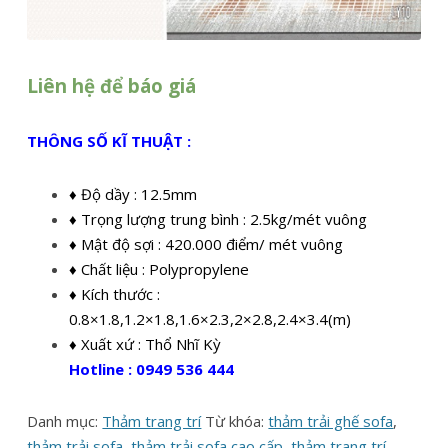
Liên hệ để báo giá
THÔNG SỐ KĨ THUẬT :
♦ Độ dầy : 12.5mm
♦ Trọng lượng trung bình : 2.5kg/mét vuông
♦ Mật độ sợi : 420.000 điểm/ mét vuông
♦ Chất liệu : Polypropylene
♦ Kích thước :
0.8×1.8,1.2×1.8,1.6×2.3,2×2.8,2.4×3.4(m)
♦ Xuất xứ : Thổ Nhĩ Kỳ
Hotline : 0949 536 444
Danh mục:
Thảm trang trí
Từ khóa:
thảm trải ghế sofa
,
thảm trải sofa
,
thảm trải sofa cao cấp
,
thảm trang trí