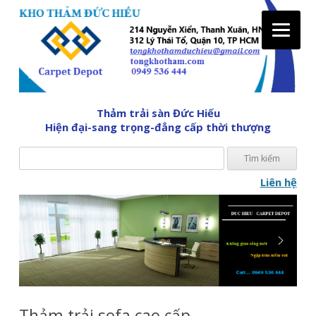
Tìm
Thảm trải sàn Đức Hiếu
kiế
Hiện đại-sang trọng-đẳng cấp thời thượng
cho:
Liên hệ
Skip
to
content
Thảm trải sofa cao cấp