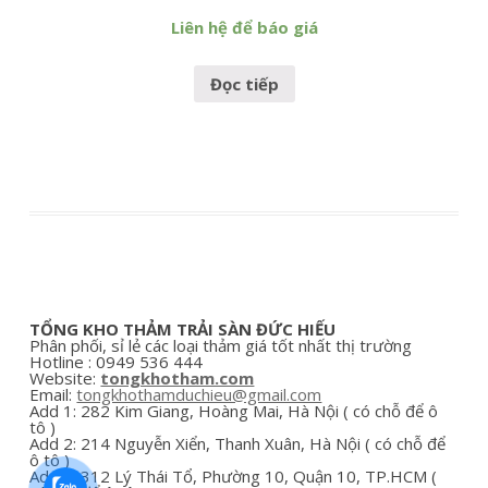
Liên hệ để báo giá
Đọc tiếp
TỔNG KHO THẢM TRẢI SÀN ĐỨC HIẾU
Phân phối, sỉ lẻ các loại thảm giá tốt nhất thị trường
Hotline : 0949 536 444
Website:
tongkhotham.com
Email:
tongkhothamduchieu@gmail.com
Add 1:
282
Kim Giang, Hoàng Mai, Hà Nội ( có chỗ để ô
tô )
Add 2:
214 Nguyễn Xiển, Thanh Xuân,
Hà Nội ( có chỗ để
ô tô )
Add 3: 312
Lý Thái Tổ, Phường 10, Quận 10, TP.HCM
(