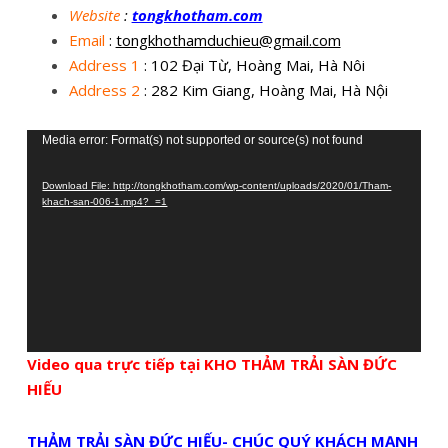
Website
:
tongkhotham.com
Email
:
tongkhothamduchieu@gmail.com
Address 1
: 102 Đại Từ, Hoàng Mai, Hà Nôi
Address 2
: 282 Kim Giang, Hoàng Mai, Hà Nội
Trình
Media error: Format(s) not supported or source(s) not found
chơi
Download File: http://tongkhotham.com/wp-content/uploads/2020/01/Tham-
Video
khach-san-006-1.mp4?_=1
Video qua trực tiếp tại KHO THẢM TRẢI SÀN ĐỨC
HIẾU
THẢM TRẢI SÀN ĐỨC HIẾU- CHÚC QUÝ KHÁCH MẠNH