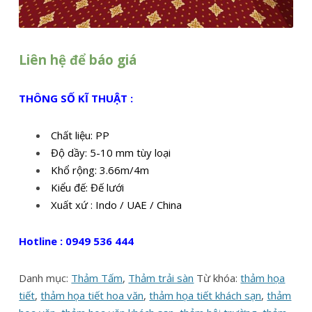
Liên hệ để báo giá
THÔNG SỐ KĨ THUẬT :
Chất liệu: PP
Độ dầy: 5-10 mm tùy loại
Khổ rộng: 3.66m/4m
Kiểu đế: Đế lưới
Xuất xứ : Indo / UAE / China
Hotline : 0949 536 444
Danh mục:
Thảm Tấm
,
Thảm trải sàn
Từ khóa:
thảm họa
tiết
,
thảm họa tiết hoa văn
,
thảm họa tiết khách sạn
,
thảm