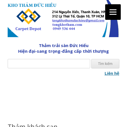
Tìm
Thảm trải sàn Đức Hiếu
kiế
Hiện đại-sang trọng-đẳng cấp thời thượng
cho:
Liên hệ
Skip
to
content
Thảm khách sạn